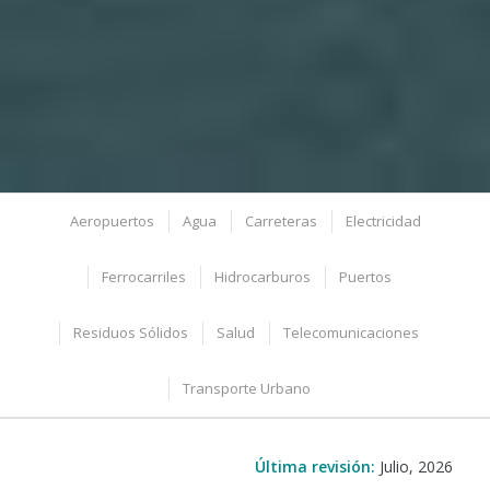
Aeropuertos
Agua
Carreteras
Electricidad
Ferrocarriles
Hidrocarburos
Puertos
Residuos Sólidos
Salud
Telecomunicaciones
Transporte Urbano
Última revisión:
Julio, 2026