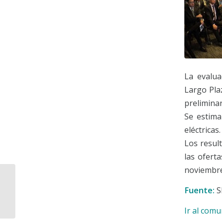
La evalua
Largo Pla
preliminar
Se estima
eléctricas.
Los resul
las ofert
noviembre
Se publican las Bases
de Licitación y del
Fuente:
S
Modelo de Contrato
para la Primera...
Ir al com