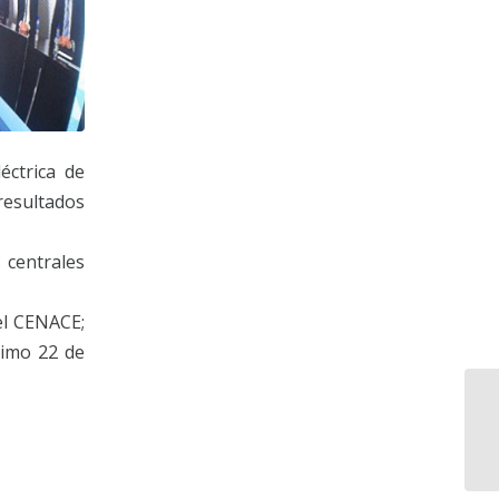
éctrica de
resultados
 centrales
el CENACE;
ximo 22 de