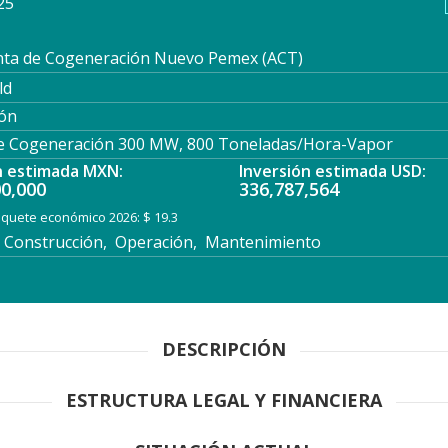
25
nta de Cogeneración Nuevo Pemex (ACT)
ld
ón
e Cogeneración 300 MW, 800 Toneladas/Hora-Vapor
n estimada MXN:
Inversión estimada USD:
00,000
336,787,564
paquete económico 2026: $ 19.3
Construcción, Operación, Mantenimiento
DESCRIPCIÓN
ESTRUCTURA LEGAL Y FINANCIERA