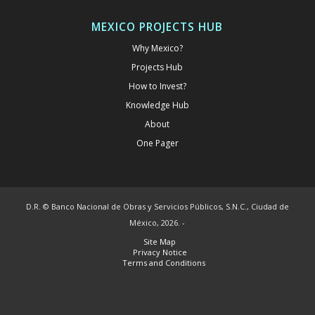
MEXICO PROJECTS HUB
Why Mexico?
Projects Hub
How to Invest?
Knowledge Hub
About
One Pager
D.R. © Banco Nacional de Obras y Servicios Públicos, S.N.C., Ciudad de
México, 2026. -
Site Map
Privacy Notice
Terms and Conditions