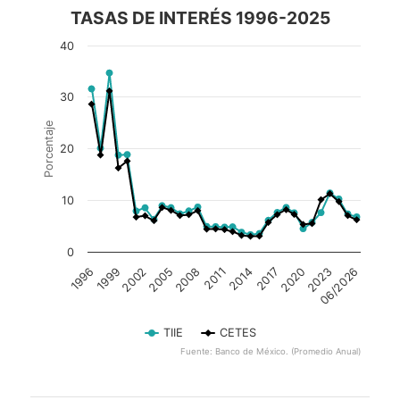
TASAS DE INTERÉS 1996-2025
40
30
Porcentaje
20
10
0
2011
1999
06/2026
2014
2002
2017
2005
2020
2008
1996
2023
TIIE
CETES
Fuente: Banco de México. (Promedio Anual)