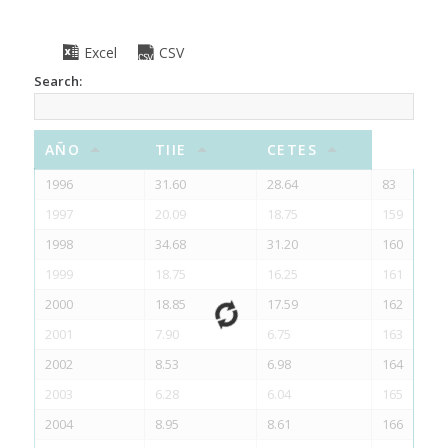
Excel
CSV
Search:
AÑO
TIIE
CETES
1996
31.60
28.64
83
1997
20.09
18.75
159
1998
34.68
31.20
160
1999
18.75
16.25
161
2000
18.85
17.59
162
2001
7.90
6.75
163
2002
8.53
6.98
164
2003
6.28
6.04
165
2004
8.95
8.61
166