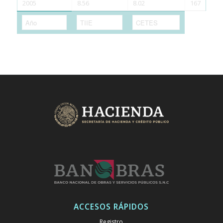
2005
8.56
8.02
167
ACCESOS RÁPIDOS
Registro